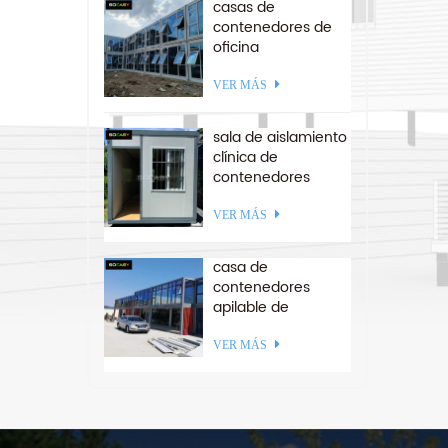
casas de
contenedores de
p
oficina
prefabricadas de
paquete de
VER MÁS
estructura de acero
ensamblado rápido
sala de aislamiento
clínica de
contenedores
plegables para
américa del sur
VER MÁS
casa de
contenedores
apilable de
paquete plano
ensamblado a
VER MÁS
medida