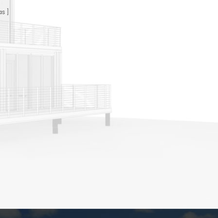
ema de plomería, se
as
n conectar entre sí
a crear un espacio
más grande.