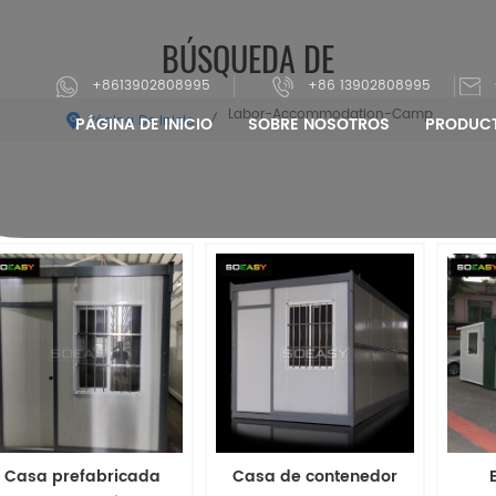
BÚSQUEDA DE
+8613902808995
+86 13902808995
Labor-Accommodation-Camp
Página De Inicio
/
PÁGINA DE INICIO
SOBRE NOSOTROS
PRODUC
Casa prefabricada
Casa de contenedor