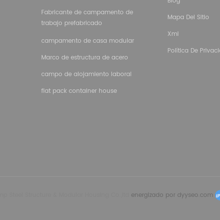
Blog
Fabricante de campamento de
Mapa Del Sitio
trabajo prefabricado
Xml
campamento de casa modular
Política De Privac
Marco de estructura de acero
campo de alojamiento laboral
flat pack container house
 Steel Structure & Modular Housing Co.,ltd
energizado por
dyyseo.com