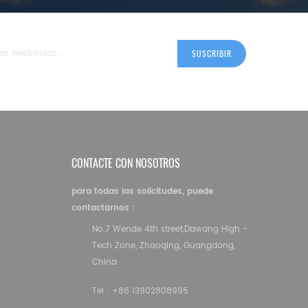
CONTACTE CON NOSOTROS
para todas las solicitudes, puede
contactarnos :
No.7 Wende 4th street,Dawang High -
Tech Zone, Zhaoqing, Guangdong,
China
Tel :
+86 13902808995