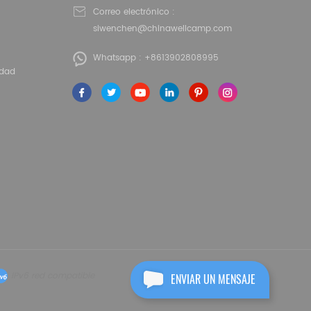
Correo electrónico :
siwenchen@chinawellcamp.com
Whatsapp :
+8613902808995
idad
IPv6 red compatible
ENVIAR UN MENSAJE