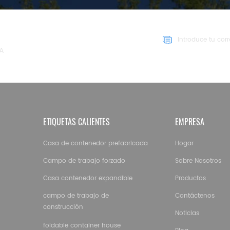
TÍN
ÍA
ETIQUETAS CALIENTES
EMPRESA
Casa de contenedor prefabricada
Hogar
Campo de trabajo forzado
Sobre Nosotros
Casa contenedor expandible
Productos
campo de trabajo de
Contáctenos
construcción
Noticias
foldable container house