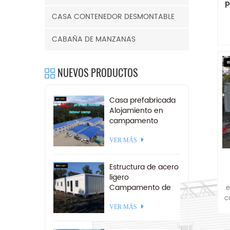
p
CASA CONTENEDOR DESMONTABLE
r
CABAÑA DE MANZANAS
in
m
u
I
NUEVOS PRODUCTOS
fá
Casa prefabricada
Alojamiento en
campamento
minero Campo de
trabajo
VER MÁS
prefabricado a la
venta
Estructura de acero
ligero
d
Campamento de
e
contenedores
c
desmontables 20
VER MÁS
pies
t