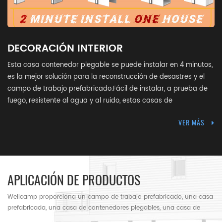
DECORACIÓN INTERIOR
Esta casa contenedor plegable se puede instalar en 4 minutos,
es la mejor solución para la reconstrucción de desastres y el
campo de trabajo prefabricado.Fácil de instalar, a prueba de
fuego, resistente al agua y al ruido, estas casas de
contenedores de construcción rápida son ampliamente
VER MÁS
utilizadas para dormitorios, comedores, oficinas, almacenes y
tiendas.Para ser una marca mundial con amor, Wellcamp está
luchando para extender nuestras manos a las personas sin
hogar de Afganistán, Irak, Siria, Libia y aún más países con
estas casas de contenedores plegables. bien campamento,
APLICACIÓN DE PRODUCTOS
moviendo el mundo!
Wellcamp proporciona un campo de trabajo prefabricado, una casa
prefabricada, una casa de contenedores plegables, una casa de
contenedores de paquete plano, una casa de contenedores