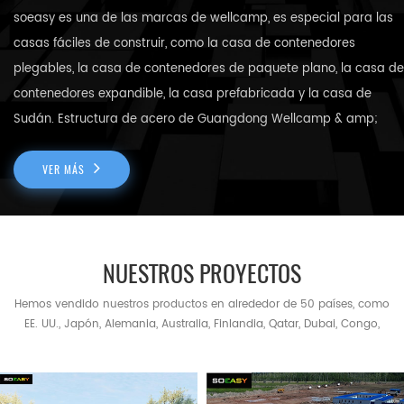
soeasy es una de las marcas de wellcamp, es especial para las
casas fáciles de construir, como la casa de contenedores
plegables, la casa de contenedores de paquete plano, la casa de
contenedores expandible, la casa prefabricada y la casa de
Sudán. Estructura de acero de Guangdong Wellcamp & amp;
vivienda modular co., ltd. es una fábrica 100% exportadora que
tiene más de 14 años de experiencia en el área de viviendas
VER MÁS
prefabricadas.Nuestra fábrica se encuentra en la ciudad de
zhaoqing, guangdong, china, área de 20000 m² y la oficina se
encuentra en la ciudad de foshan, guangdong, china, donde es
NUESTROS PROYECTOS
famosa por todo tipo de construcción materiales, muebles y
productos de aluminio. nuestro sistema de calidad ha sido
Hemos vendido nuestros productos en alrededor de 50 países, como
auditado para ce, ul, astm, tuv, bv, sgs & amp; iso9001: 2015 y
EE. UU., Japón, Alemania, Australia, Finlandia, Qatar, Dubai, Congo,
México, Tailandia, etc. produce profesionalmente & nbsp; casa
todos obtuvimos informes de aprobación. nuestros principales
prefabricada de estructura de acero, cafetería de contenedores,
mercados son oriente medio, áfrica, américa del sur El sudeste de
restaurante de contenedores, casas de contenedores de paquete
Asia. Hemos completado con éxito muchos proyectos en
plano expandible, edificio escolar prefabricado, casa de