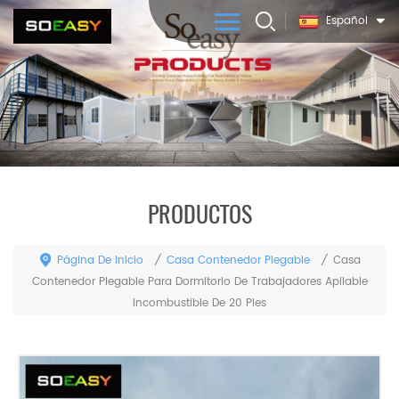
Español
PRODUCTOS
Página De Inicio
Casa Contenedor Plegable
/
/
Casa
Contenedor Plegable Para Dormitorio De Trabajadores Apilable
Incombustible De 20 Pies