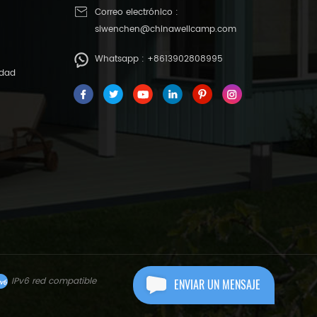
Correo electrónico :
siwenchen@chinawellcamp.com
Whatsapp :
+8613902808995
idad
IPv6 red compatible
ENVIAR UN MENSAJE