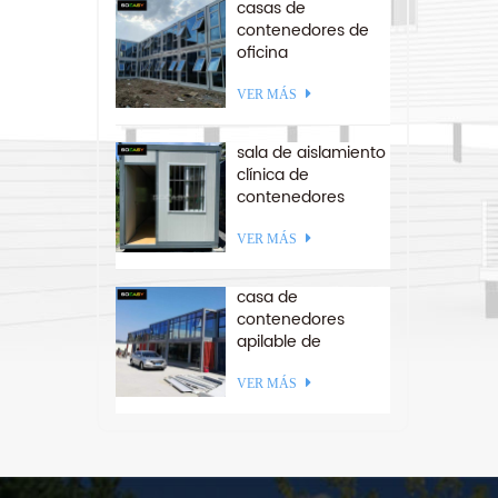
casas de
contenedores de
p
oficina
prefabricadas de
paquete de
VER MÁS
estructura de acero
ensamblado rápido
sala de aislamiento
clínica de
contenedores
plegables para
américa del sur
VER MÁS
casa de
contenedores
apilable de
paquete plano
ensamblado a
VER MÁS
medida