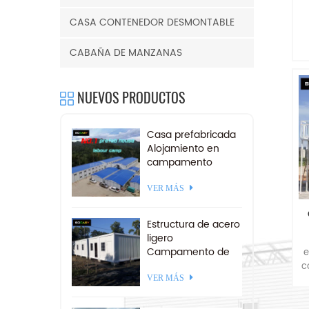
c
CASA CONTENEDOR DESMONTABLE
p
CABAÑA DE MANZANAS
T
NUEVOS PRODUCTOS
Casa prefabricada
Alojamiento en
campamento
r
minero Campo de
trabajo
VER MÁS
prefabricado a la
venta
Estructura de acero
ligero
Campamento de
e
contenedores
c
desmontables 20
VER MÁS
pies
t