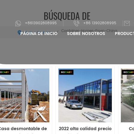
BÚSQUEDA DE
+8613902808995
+86 13902808995
Container-Homes-From-China
Página De Inicio
/
PÁGINA DE INICIO
SOBRE NOSOTROS
PRODUC
Casa desmontable de
2022 alta calidad precio
C