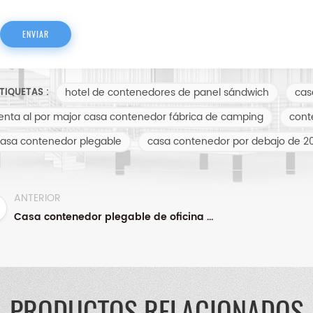
hotel de contenedores de panel sándwich
cas
TIQUETAS :
enta al por major casa contenedor fábrica de camping
cont
asa contenedor plegable
casa contenedor por debajo de 2
ANTERIOR
Casa contenedor plegable de oficina de 20 pies ensamblada fácilmente, portátil, prefabricada, modular, de bajo costo
PRODUCTOS RELACIONADOS