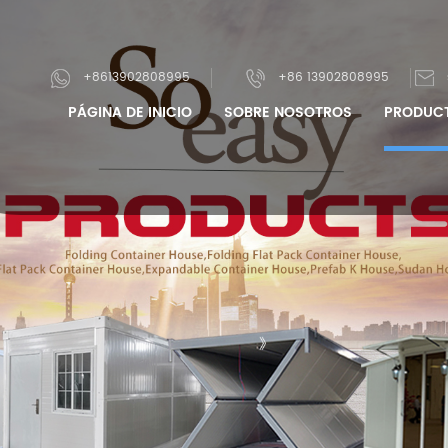
+8613902808995
+86 13902808995
PÁGINA DE INICIO
SOBRE NOSOTROS
PRODUC