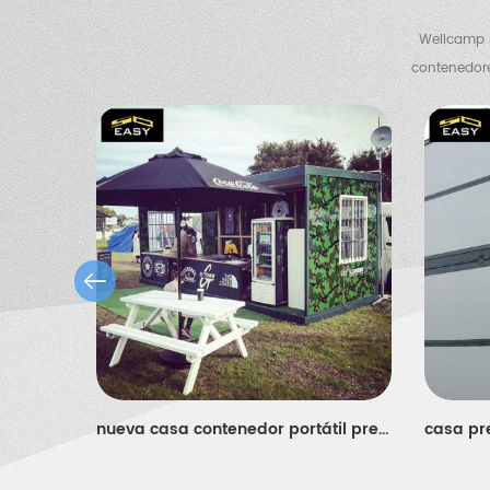
Wellcamp p
contenedore
expandible, una 
nuevo estilo asequible moderna casa contenedor prefabricada plegable
nueva casa contenedor portátil prefabricada plegable para tienda