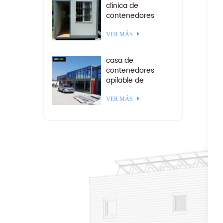
clínica de
contenedores
plegables para
américa del sur
VER MÁS
casa de
contenedores
apilable de
paquete plano
ensamblado a
VER MÁS
medida