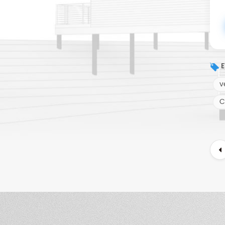
E
v
C