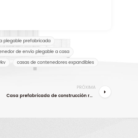
a plegable prefabricada
enedor de envío plegable a casa
0kv
casas de contenedores expandibles
PRÓXIMA
Casa prefabricada de construcción rápida de diseño personalizado, contenedor plegable modular de 20 pies y 40 pies, casa para acampar, contenedor pequeño plegable, casa