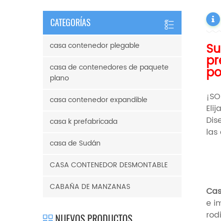
CATEGORÍAS
Su
casa contenedor plegable
pr
casa de contenedores de paquete
po
plano
¡SO
casa contenedor expandible
Eli
Dis
casa k prefabricada
las
casa de Sudán
CASA CONTENEDOR DESMONTABLE
CABAÑA DE MANZANAS
Cas
e i
rod
NUEVOS PRODUCTOS