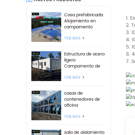
Casa prefabricada
1. 
Alojamiento en
2. 
campamento
3. 
minero Campo de
trabajo
4. 
VER MÁS
prefabricado a la
5. 
venta
6. 
Estructura de acero
ligero
7.
S
Campamento de
contenedores
desmontables 20
VER MÁS
pies
casas de
contenedores de
oficina
prefabricadas de
paquete de
VER MÁS
estructura de acero
ensamblado rápido
sala de aislamiento