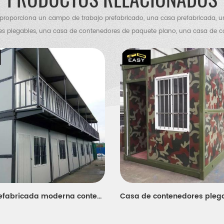
roporciona un campo de trabajo prefabricado, una casa prefabricada, 
s plegables, una casa de contenedores de paquete plano, una casa de 
villa de contenedores, una villa de acero, un almacén de estructura de ac
de pollos, un baño portátil, una casa de guardia, etc.
casa prefabricada moderna contenedor contenedor panel sándwich plegable