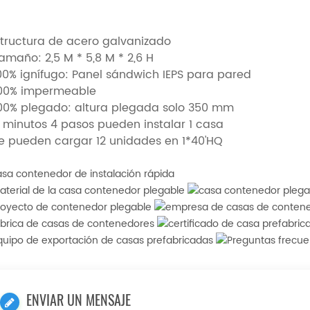
Estructura de acero galvanizado
Tamaño: 2,5 M * 5,8 M * 2,6 H
100%
ignífugo:
Panel sándwich IEPS para pared
100% impermeable
100% plegado: altura plegada solo 350 mm
4 minutos 4 pasos pueden instalar 1 casa
e pueden cargar 12 unidades en 1*40'HQ
ENVIAR UN MENSAJE