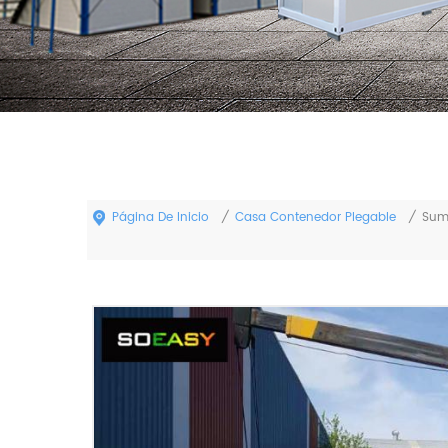
Página De Inicio
Casa Contenedor Plegable
/
/
Sumi