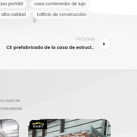
asa portátil
casa contenedor de lujo
 alta calidad
Edifició de construcción
PRÓXIMA
CE prefabricado de la casa de estructura de acero del envase plegable moderno barato del distribuidor aprobado
una casa de
contenedores
ero, un cobertizo