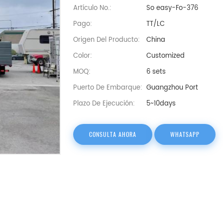
Artículo No.:
So easy-Fo-376
Pago:
TT/LC
Origen Del Producto:
China
Color:
Customized
MOQ:
6 sets
Puerto De Embarque:
Guangzhou Port
Plazo De Ejecución:
5~10days
CONSULTA AHORA
WHATSAPP