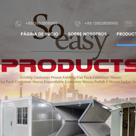
+8613902808995
+86 13902808995
PÁGINA DE INICIO
SOBRE NOSOTROS
PRODUC