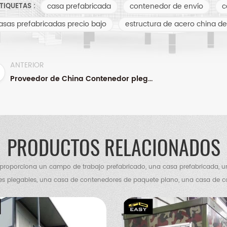
casa prefabricada
contenedor de envío
c
TIQUETAS :
asas prefabricadas precio bajo
estructura de acero china de
ANTERIOR
Proveedor de China Contenedor plegable Casa de contenedor plegable prefabricada de 20 pies Precio al por mayor
PRODUCTOS RELACIONADOS
roporciona un campo de trabajo prefabricado, una casa prefabricada, 
s plegables, una casa de contenedores de paquete plano, una casa de 
villa de contenedores, una villa de acero, un almacén de estructura de ac
de pollos, un baño portátil, una casa de guardia, etc.