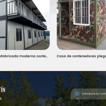
casa prefabricada moderna contenedor contenedor panel sándwich plegable
TÍN
ÍA