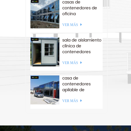
casas de
contenedores de
oficina
prefabricadas de
paquete de
VER MÁS
estructura de acero
ensamblado rápido
sala de aislamiento
clínica de
contenedores
plegables para
américa del sur
VER MÁS
casa de
contenedores
apilable de
paquete plano
ensamblado a
VER MÁS
medida