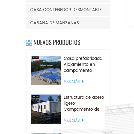
CASA CONTENEDOR DESMONTABLE
c
CABAÑA DE MANZANAS
n
d
d
NUEVOS PRODUCTOS
t
Casa prefabricada
Alojamiento en
campamento
minero Campo de
trabajo
VER MÁS
prefabricado a la
venta
Estructura de acero
ligero
Campamento de
contenedores
desmontables 20
VER MÁS
pies