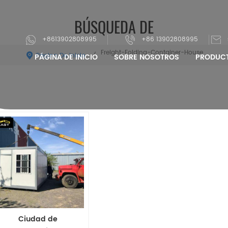
BÚSQUEDA DE
+8613902808995
+86 13902808995
Freight-Folding-Container-House
Página De Inicio
/
PÁGINA DE INICIO
SOBRE NOSOTROS
PRODUC
Ciudad de