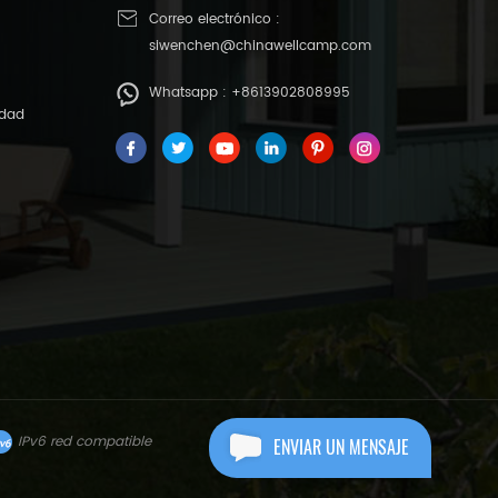
Correo electrónico :
siwenchen@chinawellcamp.com
Whatsapp :
+8613902808995
idad
IPv6 red compatible
ENVIAR UN MENSAJE