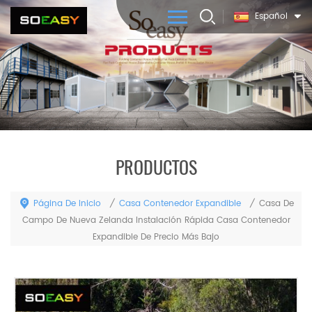
Español
PRODUCTOS
Página De Inicio
Casa Contenedor Expandible
/
/
Casa De
Campo De Nueva Zelanda Instalación Rápida Casa Contenedor
Expandible De Precio Más Bajo