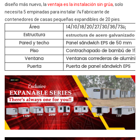
diseño más nuevo, la
ventaja es la instalación sin grúa
, solo
necesita 5 empinadas para instalar ï¼ Fabricante de
contenedores de casas pequeñas expandibles de 20 pies.
Área
14/10/18/20/27/30/36/73
ã¡
Estructura
estructura de acero galvanizado
c
Pared y techo
Panel sándwich EPS de 50 mm
Piso
Contrachapado de bambú de 15
Ventana
Ventanas correderas de aluminio 
Puerta
Puerta de panel sándwich EPS