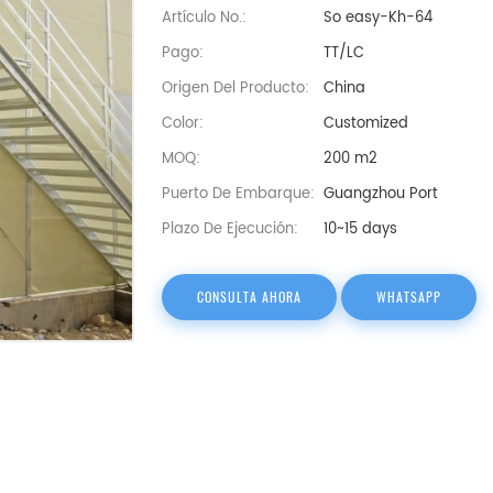
Artículo No.:
So easy-Kh-64
Pago:
TT/LC
Origen Del Producto:
China
Color:
Customized
MOQ:
200 m2
Puerto De Embarque:
Guangzhou Port
Plazo De Ejecución:
10~15 days
CONSULTA AHORA
WHATSAPP