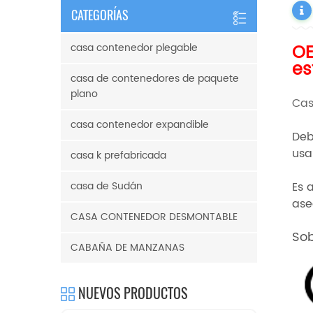
CATEGORÍAS
OE
casa contenedor plegable
es
casa de contenedores de paquete
plano
Cas
casa contenedor expandible
Deb
usa
casa k prefabricada
casa de Sudán
Es 
ase
CASA CONTENEDOR DESMONTABLE
Sob
CABAÑA DE MANZANAS
NUEVOS PRODUCTOS