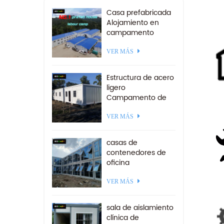
Casa prefabricada
Alojamiento en
campamento
minero Campo de
trabajo
VER MÁS
prefabricado a la
venta
Estructura de acero
ligero
Campamento de
contenedores
desmontables 20
VER MÁS
pies
casas de
contenedores de
oficina
prefabricadas de
paquete de
VER MÁS
estructura de acero
ensamblado rápido
sala de aislamiento
clínica de