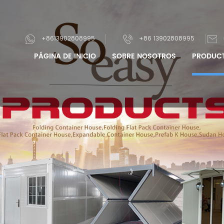
+8613902808995
+86 13902808995
PÁGINA DE INICIO
SOBRE NOSOTROS
PRODUC