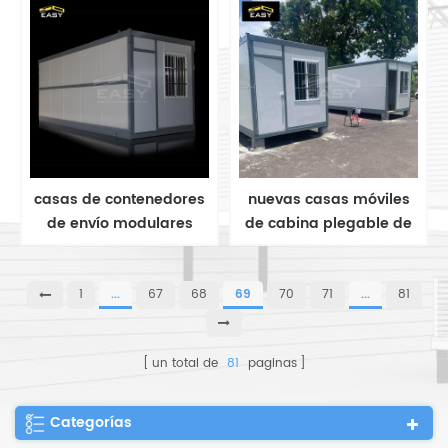
plegable
casas de contenedores
nuevas casas móviles
de envío modulares
de cabina plegable de
fabricadas instalación
casa manufacturada
rápida
1
...
67
68
69
70
71
...
81
un total de
81
paginas
Categorías