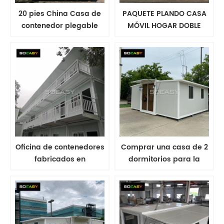
20 pies China Casa de
PAQUETE PLANDO CASA
contenedor plegable
MÓVIL HOGAR DOBLE
económica para el
MODULAR OFICINA
dormitorio laboral
Oficina de contenedores
Comprar una casa de 2
fabricados en
dormitorios para la
campamento de
vivienda fabricada en
construcción
venta