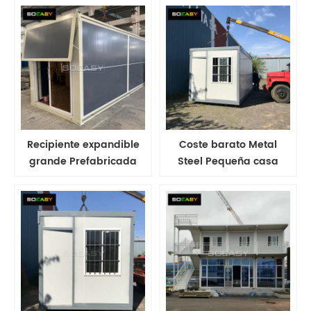
Recipiente expandible
Coste barato Metal
grande Prefabricada
Steel Pequeña casa
Contenedor de
expandible simple
contenedor expandible
hecha de casas de
Hogar con 2 dormitorios
contenedores
Obtenga el último
precio