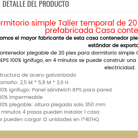
DETALLE DEL PRODUCTO
rmitorio simple Taller temporal de 2
prefabricada Casa cont
omos el mayor fabricante de esta casa contenedor ple
estándar de export
ontenedor plegable de 20 pies para dormitorio simple
IEPS 100% ignífugo, en 4 minutos se puede construir una 
electricidad.
Estructura de acero galvanizado
Tamaño: 2,5 M * 5,8 M * 2,6 H
100%
ignífugo:
Panel sándwich IEPS para pared
100% impermeable
100% plegable: altura plegada solo 350 mm
4 minutos 4 pasos pueden instalar 1 casa
e pueden cargar 12 unidades en 1*40'HQ