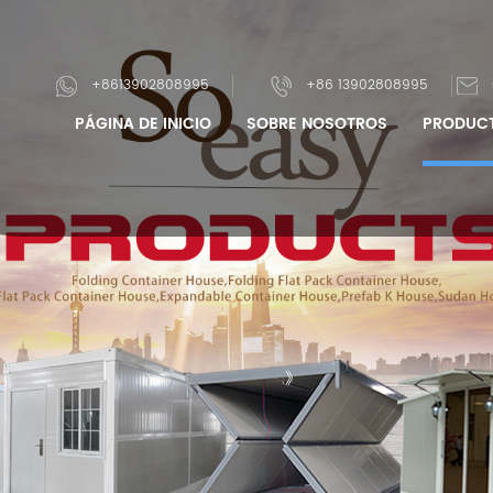
+8613902808995
+86 13902808995
PÁGINA DE INICIO
SOBRE NOSOTROS
PRODUC