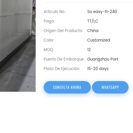
Artículo No.:
So easy-Fl-240
Pago:
TT/LC
Origen Del Producto:
China
Color:
Customized
MOQ:
12
Puerto De Embarque:
Guangzhou Port
Plazo De Ejecución:
15-20 days
CONSULTA AHORA
WHATSAPP