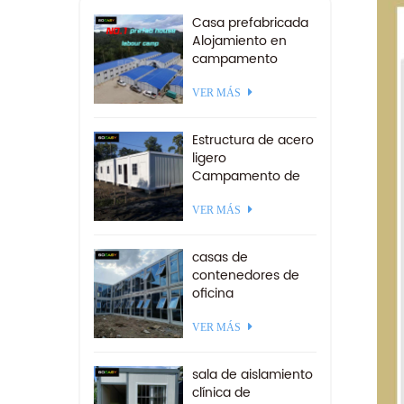
Casa prefabricada
Alojamiento en
campamento
minero Campo de
trabajo
VER MÁS
prefabricado a la
venta
Estructura de acero
ligero
Campamento de
contenedores
desmontables 20
VER MÁS
pies
casas de
contenedores de
oficina
prefabricadas de
paquete de
VER MÁS
estructura de acero
ensamblado rápido
sala de aislamiento
clínica de